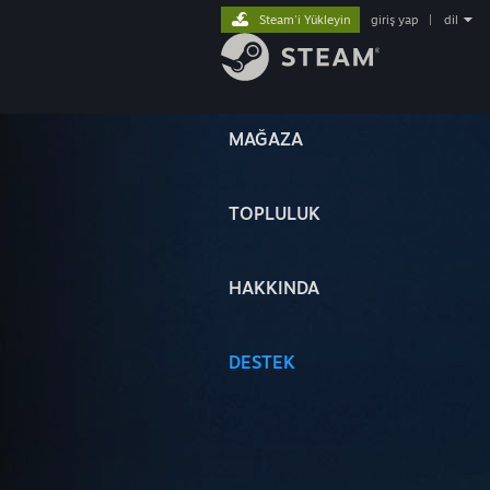
Steam'i Yükleyin
giriş yap
|
dil
MAĞAZA
TOPLULUK
HAKKINDA
DESTEK