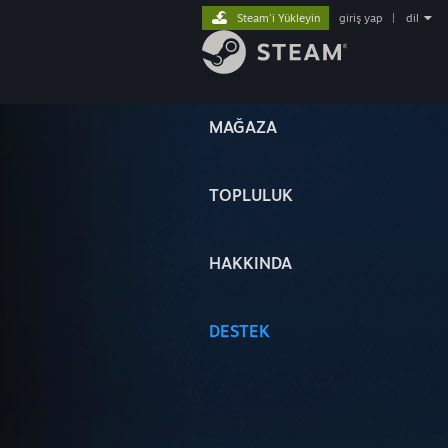
Steam'i Yükleyin
giriş yap
|
dil
MAĞAZA
TOPLULUK
HAKKINDA
DESTEK