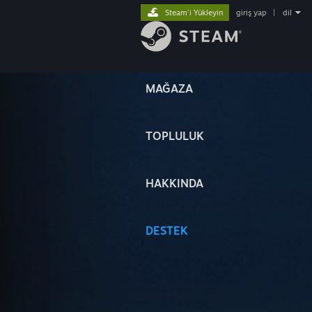
Steam'i Yükleyin
giriş yap
|
dil
MAĞAZA
TOPLULUK
HAKKINDA
DESTEK