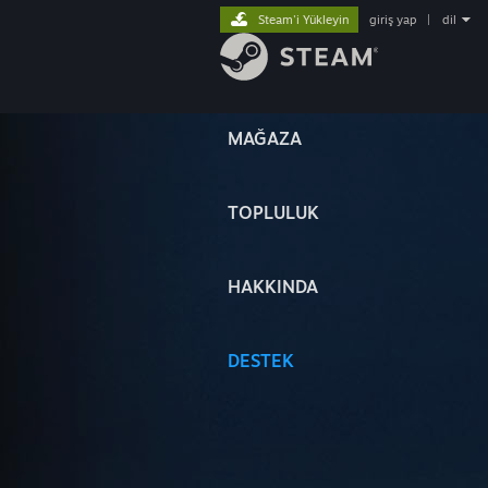
Steam'i Yükleyin
giriş yap
|
dil
MAĞAZA
TOPLULUK
HAKKINDA
DESTEK