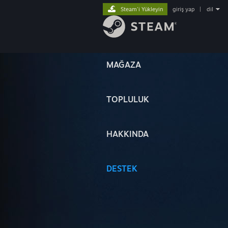
Steam'i Yükleyin
giriş yap
|
dil
MAĞAZA
TOPLULUK
HAKKINDA
DESTEK