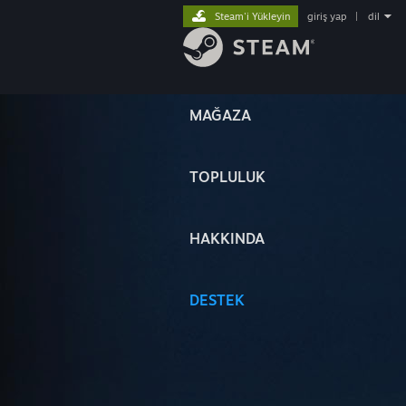
Steam'i Yükleyin
giriş yap
|
dil
MAĞAZA
TOPLULUK
HAKKINDA
DESTEK