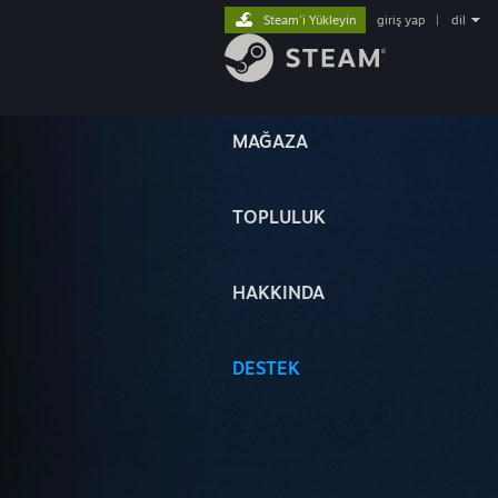
Steam'i Yükleyin
giriş yap
|
dil
MAĞAZA
TOPLULUK
HAKKINDA
DESTEK