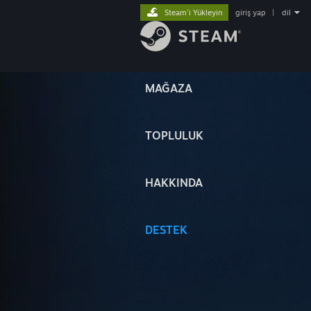
Steam'i Yükleyin
giriş yap
|
dil
MAĞAZA
TOPLULUK
HAKKINDA
DESTEK