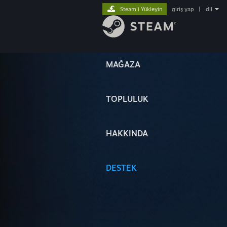
Steam'i Yükleyin
giriş yap
|
dil
MAĞAZA
TOPLULUK
HAKKINDA
DESTEK