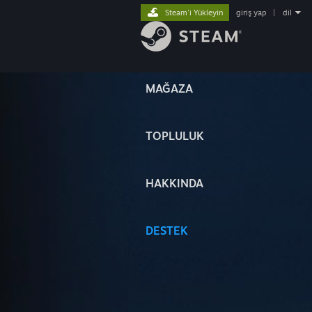
Steam'i Yükleyin
giriş yap
|
dil
MAĞAZA
TOPLULUK
HAKKINDA
DESTEK