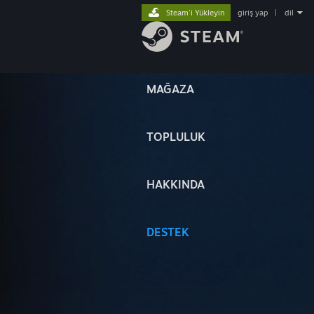
Steam'i Yükleyin
giriş yap
|
dil
MAĞAZA
TOPLULUK
HAKKINDA
DESTEK