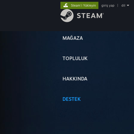
Steam'i Yükleyin
giriş yap
|
dil
MAĞAZA
TOPLULUK
HAKKINDA
DESTEK