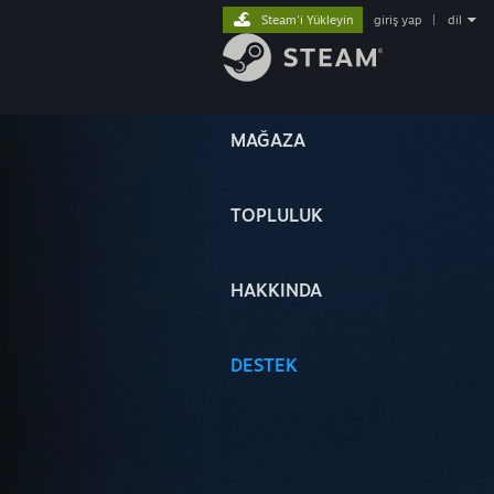
Steam'i Yükleyin
giriş yap
|
dil
MAĞAZA
TOPLULUK
HAKKINDA
DESTEK