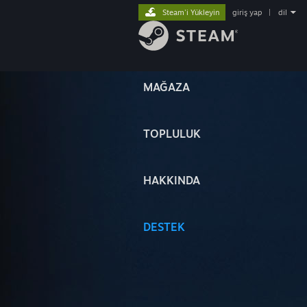
Steam'i Yükleyin
giriş yap
|
dil
MAĞAZA
TOPLULUK
HAKKINDA
DESTEK