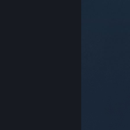
© Valve Corporation. Tüm hakları saklıdır. Tüm ticari
markalar, ABD ve diğer ülkelerde ilgili sahiplerinin
mülkiyetindedir.
Gizlilik Politikası
|
Yasal Bilgi
|
Erişilebilirlik
|
Steam Abonelik Sözleşmesi
|
İadeler
|
Çerezler