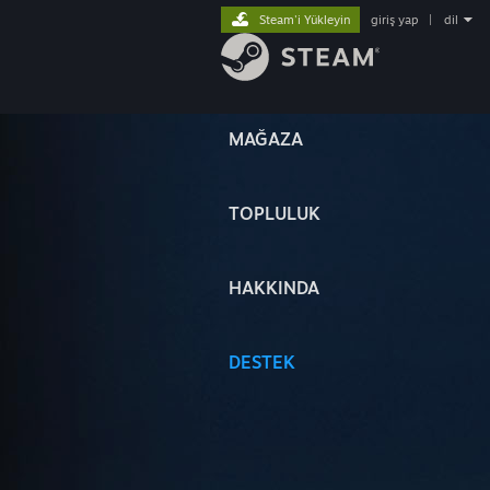
Steam'i Yükleyin
giriş yap
|
dil
MAĞAZA
TOPLULUK
HAKKINDA
DESTEK