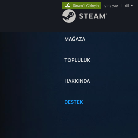
Steam'i Yükleyin
giriş yap
|
dil
MAĞAZA
TOPLULUK
HAKKINDA
DESTEK