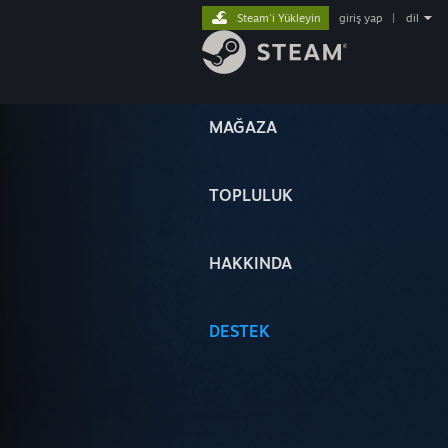
Steam'i Yükleyin
giriş yap
|
dil
MAĞAZA
TOPLULUK
HAKKINDA
DESTEK