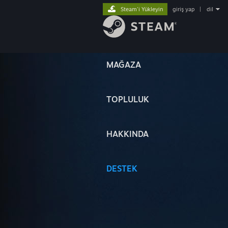
Steam'i Yükleyin
giriş yap
|
dil
MAĞAZA
TOPLULUK
HAKKINDA
DESTEK