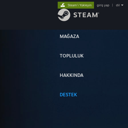
Steam'i Yükleyin
giriş yap
|
dil
MAĞAZA
TOPLULUK
HAKKINDA
DESTEK