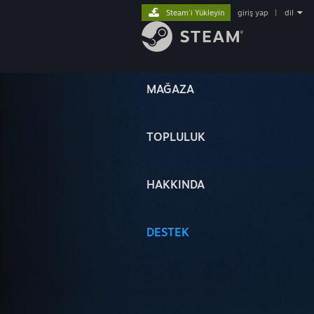
Steam'i Yükleyin
giriş yap
|
dil
MAĞAZA
TOPLULUK
HAKKINDA
DESTEK