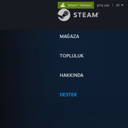
Steam'i Yükleyin
giriş yap
|
dil
MAĞAZA
TOPLULUK
HAKKINDA
DESTEK