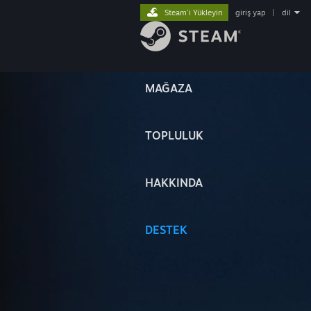
Steam'i Yükleyin
giriş yap
|
dil
MAĞAZA
TOPLULUK
HAKKINDA
DESTEK