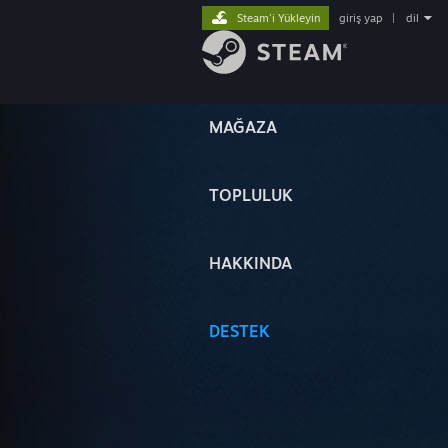
Steam'i Yükleyin
giriş yap
|
dil
MAĞAZA
TOPLULUK
HAKKINDA
DESTEK