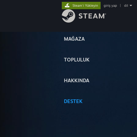
Steam'i Yükleyin
giriş yap
|
dil
MAĞAZA
TOPLULUK
HAKKINDA
DESTEK