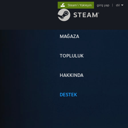
Steam'i Yükleyin
giriş yap
|
dil
MAĞAZA
TOPLULUK
HAKKINDA
DESTEK