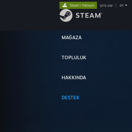
Steam'i Yükleyin
giriş yap
|
dil
MAĞAZA
TOPLULUK
HAKKINDA
DESTEK