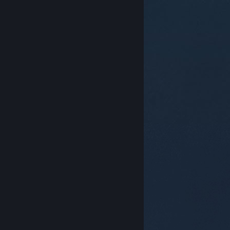
© Valve Corporation. Tüm hakları saklıdır. Tüm ticari
markalar, ABD ve diğer ülkelerde ilgili sahiplerinin
mülkiyetindedir.
Gizlilik Politikası
|
Yasal Bilgi
|
Erişilebilirlik
|
Steam Abonelik Sözleşmesi
|
İadeler
|
Çerezler