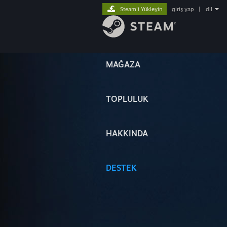
Steam'i Yükleyin
giriş yap
|
dil
MAĞAZA
TOPLULUK
HAKKINDA
DESTEK