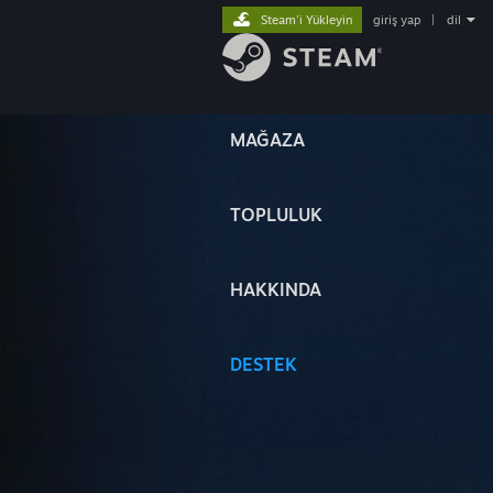
Steam'i Yükleyin
giriş yap
|
dil
MAĞAZA
TOPLULUK
HAKKINDA
DESTEK