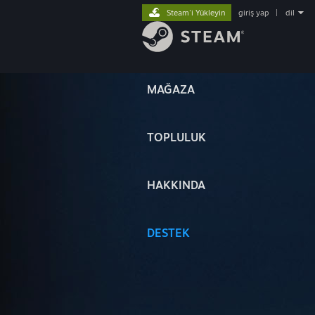
Steam'i Yükleyin
giriş yap
|
dil
MAĞAZA
TOPLULUK
HAKKINDA
DESTEK