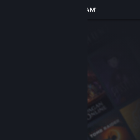
Увійти
Крамниця
Спільнота
Інформація
Підтримка
Змінити мову
Завантажити мобільний застосунок Steam
Переглянути повну версію