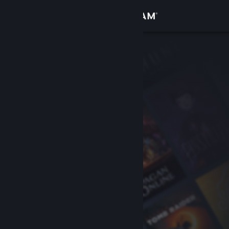
Увійти
Крамниця
Спільнота
Інформація
Підтримка
Змінити мову
Завантажити мобільний застосунок Steam
Переглянути повну версію