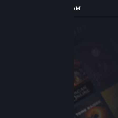
Увійти
Крамниця
Спільнота
Інформація
Підтримка
Змінити мову
Завантажити мобільний застосунок Steam
Переглянути повну версію