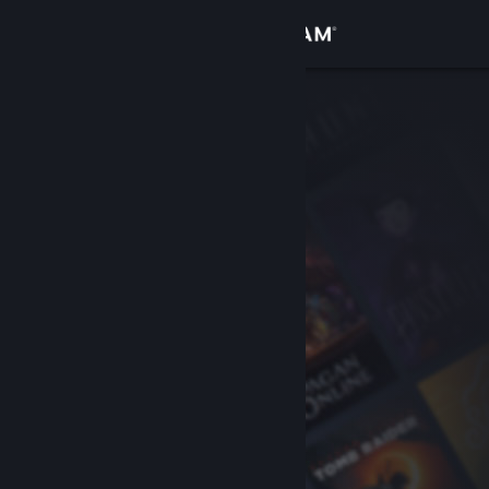
Увійти
Крамниця
Спільнота
Інформація
Підтримка
Змінити мову
Завантажити мобільний застосунок Steam
Переглянути повну версію