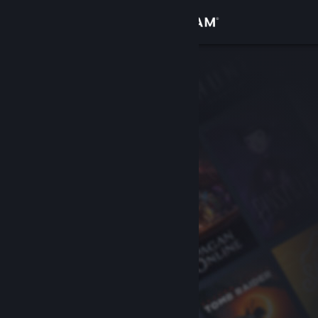
Увійти
Крамниця
Спільнота
Інформація
Підтримка
Змінити мову
Завантажити мобільний застосунок Steam
Переглянути повну версію