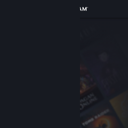
Увійти
Крамниця
Спільнота
Інформація
Підтримка
Змінити мову
Завантажити мобільний застосунок Steam
Переглянути повну версію