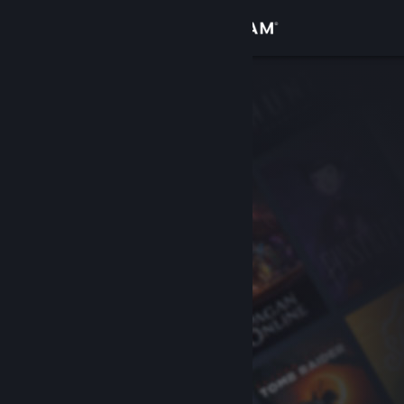
Увійти
Крамниця
Спільнота
Інформація
Підтримка
Змінити мову
Завантажити мобільний застосунок Steam
Переглянути повну версію