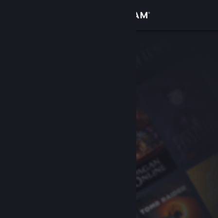
Увійти
Крамниця
Спільнота
Інформація
Підтримка
Змінити мову
Завантажити мобільний застосунок Steam
Переглянути повну версію