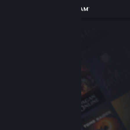
Увійти
Крамниця
Спільнота
Інформація
Підтримка
Змінити мову
Завантажити мобільний застосунок Steam
Переглянути повну версію