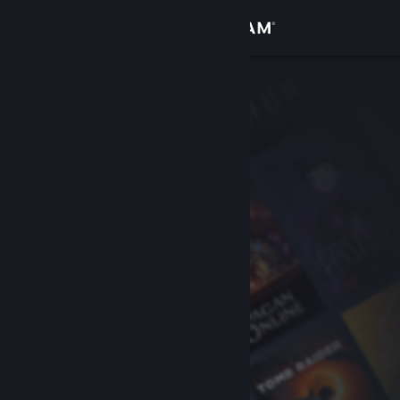
Увійти
Крамниця
Спільнота
Інформація
Підтримка
Змінити мову
Завантажити мобільний застосунок Steam
Переглянути повну версію