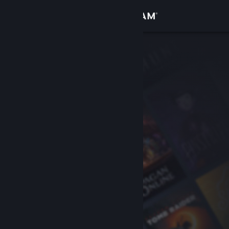
Увійти
Крамниця
Спільнота
Інформація
Підтримка
Змінити мову
Завантажити мобільний застосунок Steam
Переглянути повну версію