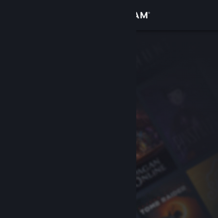
Увійти
Крамниця
Спільнота
Інформація
Підтримка
Змінити мову
Завантажити мобільний застосунок Steam
Переглянути повну версію