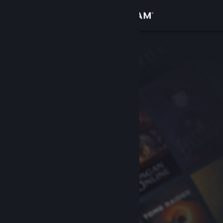
Увійти
Крамниця
Спільнота
Інформація
Підтримка
Змінити мову
Завантажити мобільний застосунок Steam
Переглянути повну версію