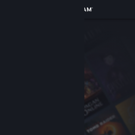
Увійти
Крамниця
Спільнота
Інформація
Підтримка
Змінити мову
Завантажити мобільний застосунок Steam
Переглянути повну версію