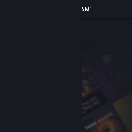
Увійти
Крамниця
Спільнота
Інформація
Підтримка
Змінити мову
Завантажити мобільний застосунок Steam
Переглянути повну версію