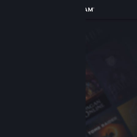
Увійти
Крамниця
Спільнота
Інформація
Підтримка
Змінити мову
Завантажити мобільний застосунок Steam
Переглянути повну версію