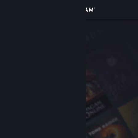
Увійти
Крамниця
Спільнота
Інформація
Підтримка
Змінити мову
Завантажити мобільний застосунок Steam
Переглянути повну версію