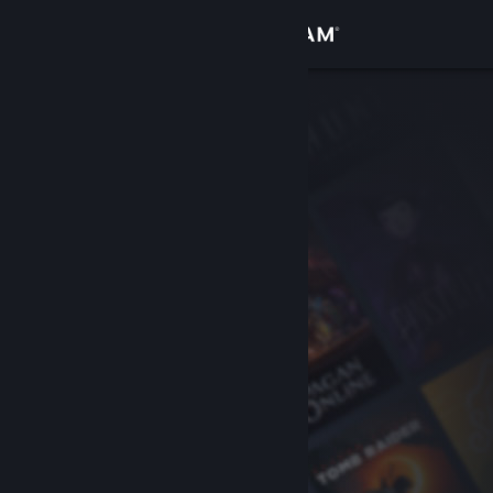
Увійти
Крамниця
Спільнота
Інформація
Підтримка
Змінити мову
Завантажити мобільний застосунок Steam
Переглянути повну версію