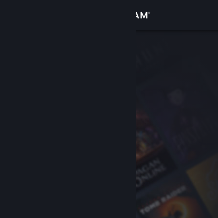
Увійти
Крамниця
Спільнота
Інформація
Підтримка
Змінити мову
Завантажити мобільний застосунок Steam
Переглянути повну версію